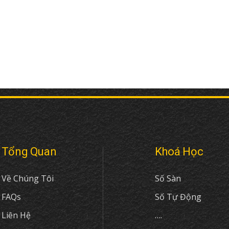
Tổng Quan
Khoá Học
Về Chúng Tôi
Số Sàn
FAQs
Số Tự Động
Liên Hệ
….