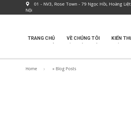
01 - NV3, Rose Town - 79 Ngọc Hồi, Hoàng Liệt
Nội
TRANG CHỦ
VỀ CHÚNG TÔI
KIẾN TH
Home
»
Blog Posts