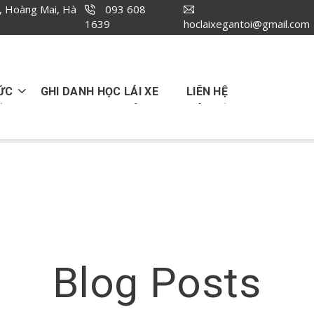
, Hoàng Mai, Hà
093 608
1639
hoclaixegantoi@gmail.com
ỨC
GHI DANH HỌC LÁI XE
LIÊN HỆ
Blog Posts