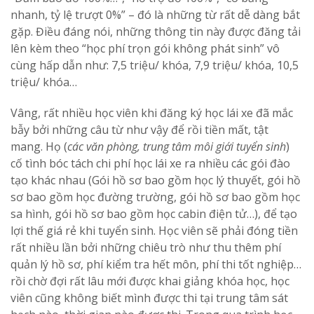
nhanh, tỷ lệ trượt 0%” – đó là những từ rất dễ dàng bắt
gặp. Điều đáng nói, những thông tin này được đăng tải
lên kèm theo “học phí trọn gói không phát sinh” vô
cùng hấp dẫn như: 7,5 triệu/ khóa, 7,9 triệu/ khóa, 10,5
triệu/ khóa…
Vâng, rất nhiều học viên khi đăng ký học lái xe đã mắc
bẫy bởi những câu từ như vậy để rồi tiền mất, tật
mang. Họ (
các văn phòng, trung tâm môi giới tuyển sinh
)
cố tình bóc tách chi phí học lái xe ra nhiều các gói đào
tạo khác nhau (Gói hồ sơ bao gồm học lý thuyết, gói hồ
sơ bao gồm học đường trường, gói hồ sơ bao gồm học
sa hình, gói hồ sơ bao gồm học cabin điện tử…), để tạo
lợi thế giá rẻ khi tuyển sinh. Học viên sẽ phải đóng tiền
rất nhiều lần bởi những chiêu trò như thu thêm phí
quản lý hồ sơ, phí kiểm tra hết môn, phí thi tốt nghiệp…
rồi chờ đợi rất lâu mới được khai giảng khóa học, học
viên cũng không biết mình được thi tại trung tâm sát