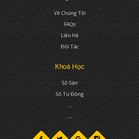
Về Chúng Tôi
FAQs
Liên Hệ
Đối Tác
Khoá Học
Số Sàn
Số Tự Động
….
….