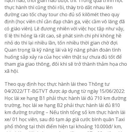
hạch nào, thời gian nào được thi. Trong qua trình học
thực hành thì cũng thôi rồi, thày trò dắt nhau lên
đường cao tốc chạy tour cho đủ số kilômét theo quy
định (học viên chỉ cần đạp chân ga, việc cầm vô lăng đã
có giáo viên). Lẽ đương nhiên với việc học tập như vậy,
tỉ lệ thi hỏng là rất cao, sẽ phát sinh chi phí không hề
nhỏ do thi lại nhiều lần, tốn nhiều thời gian chờ đợi.
Quan trọng là kỹ năng lái và kỹ năng phán đoán tình
huống sắp xảy ra của học viên thật sự chưa đủ tốt để
tham gia giao thông, đôi khi sẽ trở thành thảm họa cho
xã hội.
Theo quy định học thực hành lái theo Thông tư
04/2022/TT-BGTVT được áp dụng từ ngày 15/06/2022:
Học lái xe hạng B1 phải thực hành lái đủ 710 km đường
trường, học lái xe hạng B2 phải thực hành lái đủ 810
km đường trường – Nếu tính tổng số km thực hành lái
xe/ 01 học viên, sau đó tạm áp giá cước bình quân Taxi
phổ thông tại thời điểm hiện tại khoảng 10.000đ/ km,