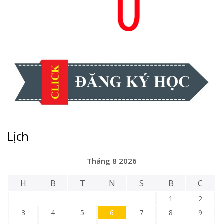
Lịch
Tháng 8 2026
H
B
T
N
S
B
C
1
2
3
4
5
6
7
8
9