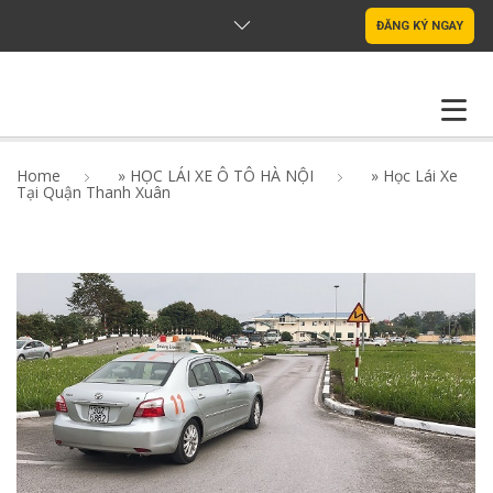
ĐĂNG KÝ NGAY
TRANG CHỦ
VỀ CHÚNG TÔI
Home
»
HỌC LÁI XE Ô TÔ HÀ NỘI
»
Học Lái Xe
Tại Quận Thanh Xuân
KIẾN THỨC
GHI DANH HỌC LÁI XE
LIÊN HỆ