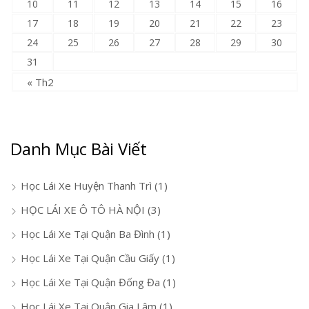
10
11
12
13
14
15
16
17
18
19
20
21
22
23
24
25
26
27
28
29
30
31
« Th2
Danh Mục Bài Viết
Học Lái Xe Huyện Thanh Trì
(1)
HỌC LÁI XE Ô TÔ HÀ NỘI
(3)
Học Lái Xe Tại Quận Ba Đình
(1)
Học Lái Xe Tại Quận Cầu Giấy
(1)
Học Lái Xe Tại Quận Đống Đa
(1)
Học Lái Xe Tại Quận Gia Lâm
(1)