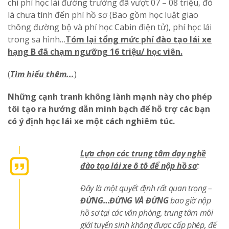
chi phí học lái đường trường đã vượt 07 – 08 triệu, đó
là chưa tính đến phí hồ sơ (Bao gồm học luật giao
thông đường bộ và phí học Cabin điện tử), phí học lái
trong sa hình…
Tóm lại tổng mức phí đào tạo lái xe
hạng B đã chạm ngưỡng 16 triệu/ học viên.
(
Tìm hiểu thêm..
.
)
Những cạnh tranh không lành mạnh này cho phép
tôi tạo ra hướng dẫn minh bạch để hỗ trợ các bạn
có ý định học lái xe một cách nghiêm túc.
Lựa chọn các trung tâm dạy nghề
đào tạo lái xe ô tô để nộp hồ sơ
:
Đây là một quyết định rất quan trọng –
ĐỪNG…ĐỪNG VÀ ĐỪNG
bao giờ nộp
hồ sơ tại các văn phòng, trung tâm môi
giới tuyển sinh không được cấp phép, để