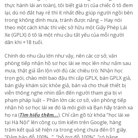
thực hành lái an toàn), tôi biết giá trị của chiếc ô tô đem
lại, dù nó đắt hay rẻ thì ít nhất đều giúp người ngồi bên
trong không dính mưa, tránh được nắng – Hay nói
theo một cách khác thì việc sở hữu một Giấy Phép Lái
Xe (GPLX) ô tô là một nhu cầu tất yếu của mỗi người
dân khi +18 tuổi.
Chính do nhu cầu lớn như vậy, nên các cơ sở, văn
phòng tiếp nhận hồ sơ học lái xe mọc lên như nấm sau
mưa, thật giả lẫn lộn với đủ các chiêu trò: Nhận học
trọn gói, chào mời bao đậu thi cấp GPLX, bán GPLX giả,
bán giấy khám sức khỏe giả, bán và cho thuê thiết bị
viễn thông nghe nhìn dẫn đến người tham gia bị vi
phạm pháp luật – Phần lớn các cơ sở, văn phòng tiếp
nhận hồ sơ học lái xe đó là môi giới và Bạn hãy tránh xa
họ ra (
Tìm hiểu thêm..
.
). Chỉ cần gõ từ khóa “học lái xe
tại Hà Nội” lên công cụ tìm kiếm trên Google, hàng
trăm kết quả sẽ hiện ra trong vòng chưa đến 01 giây.
“Đảm bảo đỗ 100%…”, “hỗ trợ đỗ 100%”, “có bằng