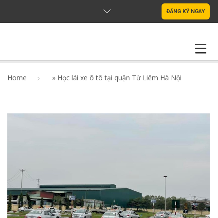
ĐĂNG KÝ NGAY
TRANG CHỦ
VỀ CHÚNG TÔI
Home
»
Học lái xe ô tô tại quận Từ Liêm Hà Nội
KIẾN THỨC
GHI DANH HỌC LÁI XE
LIÊN HỆ