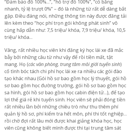
“Đảm bảo đỗ 100%…”, “hỗ trợ đỗ 100%”, “có bằng
nhanh, tỷ lệ trượt 0%” – đó là những từ rất dễ dàng bắt
gặp. Điều đáng nói, những thông tin này được đăng tải
lên kèm theo “học phí trọn gói không phát sinh” vô
cùng hấp dẫn như: 7,5 triệu/ khóa, 7,9 triệu/ khóa, 10,5
triệu/ khóa…
Vâng, rất nhiều học viên khi đăng ký học lái xe đã mắc
bẫy bởi những câu từ như vậy để rồi tiền mất, tật
mang. Họ (
các văn phòng, trung tâm môi giới tuyển sinh
)
cố tình bóc tách chi phí học lái xe ra nhiều các gói đào
tạo khác nhau (Gói hồ sơ bao gồm học lý thuyết, gói hồ
sơ bao gồm học đường trường, gói hồ sơ bao gồm học
sa hình, gói hồ sơ bao gồm học cabin điện tử…), để tạo
lợi thế giá rẻ khi tuyển sinh. Học viên sẽ phải đóng tiền
rất nhiều lần bởi những chiêu trò như thu thêm phí
quản lý hồ sơ, phí kiểm tra hết môn, phí thi tốt nghiệp…
rồi chờ đợi rất lâu mới được khai giảng khóa học, học
viên cũng không biết mình được thi tại trung tâm sát