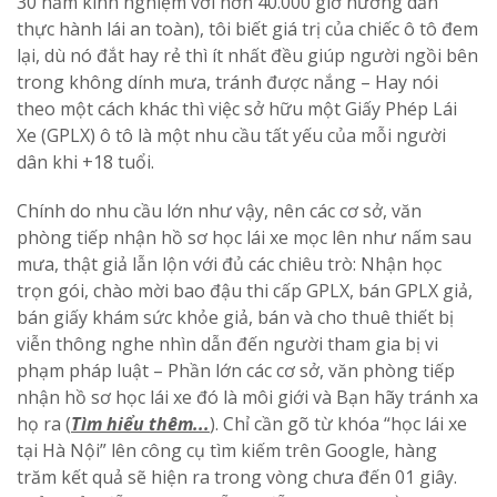
30 năm kinh nghiệm với hơn 40.000 giờ hướng dẫn
thực hành lái an toàn), tôi biết giá trị của chiếc ô tô đem
lại, dù nó đắt hay rẻ thì ít nhất đều giúp người ngồi bên
trong không dính mưa, tránh được nắng – Hay nói
theo một cách khác thì việc sở hữu một Giấy Phép Lái
Xe (GPLX) ô tô là một nhu cầu tất yếu của mỗi người
dân khi +18 tuổi.
Chính do nhu cầu lớn như vậy, nên các cơ sở, văn
phòng tiếp nhận hồ sơ học lái xe mọc lên như nấm sau
mưa, thật giả lẫn lộn với đủ các chiêu trò: Nhận học
trọn gói, chào mời bao đậu thi cấp GPLX, bán GPLX giả,
bán giấy khám sức khỏe giả, bán và cho thuê thiết bị
viễn thông nghe nhìn dẫn đến người tham gia bị vi
phạm pháp luật – Phần lớn các cơ sở, văn phòng tiếp
nhận hồ sơ học lái xe đó là môi giới và Bạn hãy tránh xa
họ ra (
Tìm hiểu thêm..
.
). Chỉ cần gõ từ khóa “học lái xe
tại Hà Nội” lên công cụ tìm kiếm trên Google, hàng
trăm kết quả sẽ hiện ra trong vòng chưa đến 01 giây.