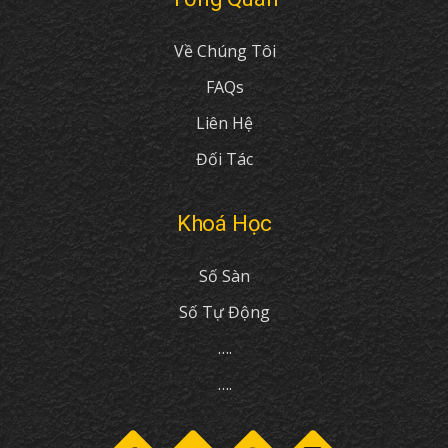
Về Chúng Tôi
FAQs
Liên Hệ
Đối Tác
Khoá Học
Số Sàn
Số Tự Động
….
….