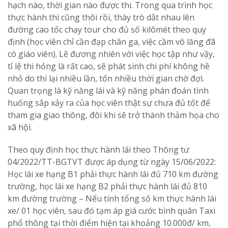
hạch nào, thời gian nào được thi. Trong qua trình học
thực hành thì cũng thôi rồi, thày trò dắt nhau lên
đường cao tốc chạy tour cho đủ số kilômét theo quy
định (học viên chỉ cần đạp chân ga, việc cầm vô lăng đã
có giáo viên). Lẽ đương nhiên với việc học tập như vậy,
tỉ lệ thi hỏng là rất cao, sẽ phát sinh chi phí không hề
nhỏ do thi lại nhiều lần, tốn nhiều thời gian chờ đợi.
Quan trọng là kỹ năng lái và kỹ năng phán đoán tình
huống sắp xảy ra của học viên thật sự chưa đủ tốt để
tham gia giao thông, đôi khi sẽ trở thành thảm họa cho
xã hội.
Theo quy định học thực hành lái theo Thông tư
04/2022/TT-BGTVT được áp dụng từ ngày 15/06/2022:
Học lái xe hạng B1 phải thực hành lái đủ 710 km đường
trường, học lái xe hạng B2 phải thực hành lái đủ 810
km đường trường – Nếu tính tổng số km thực hành lái
xe/ 01 học viên, sau đó tạm áp giá cước bình quân Taxi
phổ thông tại thời điểm hiện tại khoảng 10.000đ/ km,