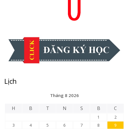
Lịch
Tháng 8 2026
H
B
T
N
S
B
C
1
2
3
4
5
6
7
8
9