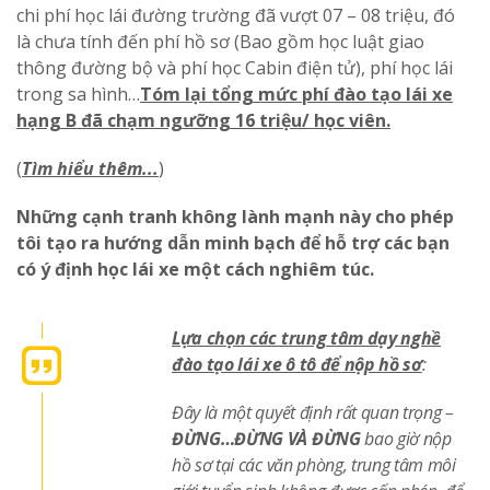
chi phí học lái đường trường đã vượt 07 – 08 triệu, đó
là chưa tính đến phí hồ sơ (Bao gồm học luật giao
thông đường bộ và phí học Cabin điện tử), phí học lái
trong sa hình…
Tóm lại tổng mức phí đào tạo lái xe
hạng B đã chạm ngưỡng 16 triệu/ học viên.
(
Tìm hiểu thêm..
.
)
Những cạnh tranh không lành mạnh này cho phép
tôi tạo ra hướng dẫn minh bạch để hỗ trợ các bạn
có ý định học lái xe một cách nghiêm túc.
Lựa chọn các trung tâm dạy nghề
đào tạo lái xe ô tô để nộp hồ sơ
:
Đây là một quyết định rất quan trọng –
ĐỪNG…ĐỪNG VÀ ĐỪNG
bao giờ nộp
hồ sơ tại các văn phòng, trung tâm môi